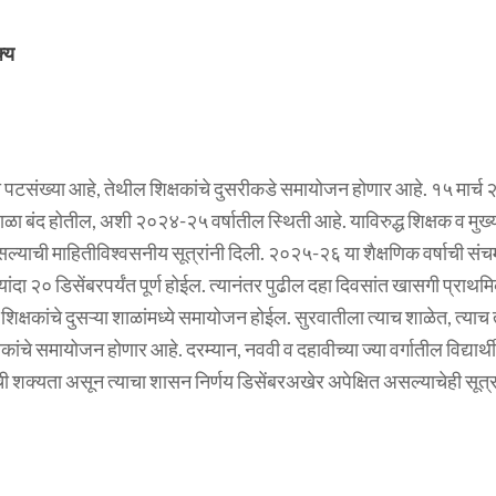
्य
ा कमी पटसंख्या आहे, तेथील शिक्षकांचे दुसरीकडे समायोजन होणार आहे. १५ मार्च 
ळा बंद होतील, अशी २०२४-२५ वर्षातील स्थिती आहे. याविरुद्ध शिक्षक व मु
्याची माहितीविश्वसनीय सूत्रांनी दिली. २०२५-२६ या शैक्षणिक वर्षाची संचमा
ंदा २० डिसेंबरपर्यंत पूर्ण होईल. त्यानंतर पुढील दहा दिवसांत खासगी प्राथ
 शिक्षकांचे दुसऱ्या शाळांमध्ये समायोजन होईल. सुरवातीला त्याच शाळेत, त्या
कांचे समायोजन होणार आहे. दरम्यान, नववी व दहावीच्या ज्या वर्गातील विद्यार्थ
ी शक्यता असून त्याचा शासन निर्णय डिसेंबरअखेर अपेक्षित असल्याचेही सूत्रा