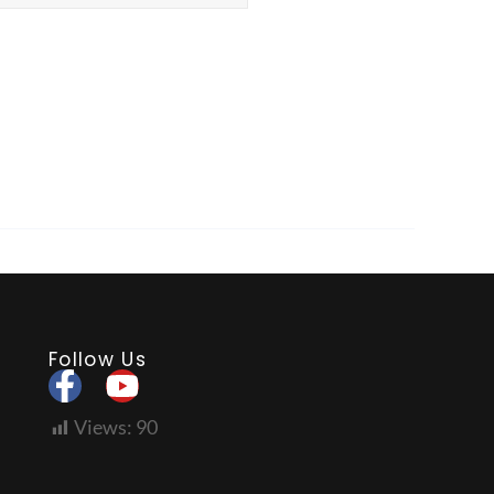
Follow Us
Views:
90