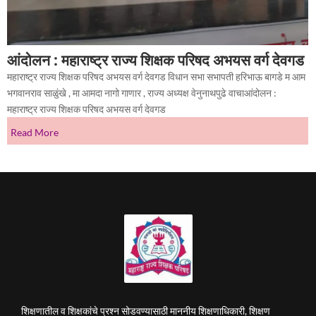
आंदोलन : महाराष्ट्र राज्य शिक्षक परिषद अभयस वर्ग देवगड
महाराष्ट्र राज्य शिक्षक परिषद अभयस वर्ग देवगड विधान सभा सभापती हरिभाऊ बागडे म आम
भगवानराव साळुंखे , मा आमदा नागो गाणार , राज्य अध्यक्ष वेनुनाथपुढे वाचाआंदोलन :
महाराष्ट्र राज्य शिक्षक परिषद अभयस वर्ग देवगड
Read More
शिक्षणातील व शिक्षकांचे प्रश्न सोडवण्यासाठी माननीय शिक्षणाधिकारी, शिक्षण