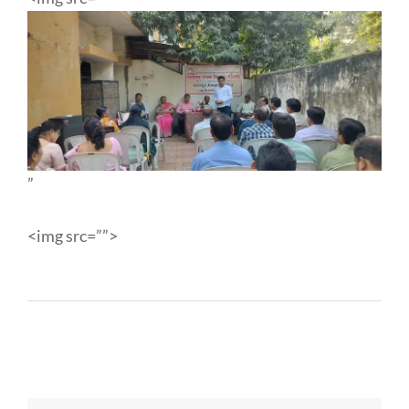
”
<img src=””>